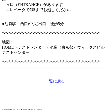
入口（ENTRANCE）があります
エレベータで7階までお越しください
●池袋駅 西口(中央)出口 徒歩5分
*-*-*-*-*-*-*-*-*-*-*-*-*-*-*-*-*-*-*-*-*-*-*-*-*-*-*-*-*-*-*
地図：
HOME > テストセンター > 池袋（東京都）ウィックスビル
テストセンター
*-*-*-*-*-*-*-*-*-*-*-*-*-*-*-*-*-*-*-*-*-*-*-*-*-*-*-*-*-*-*
一覧に戻る
Copyright © 1995 SuperOffice.Inc.Japan.